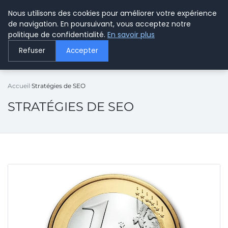
Nous utilisons des cookies pour améliorer votre expérience
LE WEBMARKETING
de navigation. En poursuivant, vous acceptez notre
politique de confidentialité.
En savoir plus
Refuser
Accepter
Accueil
Stratégies de SEO
STRATÉGIES DE SEO