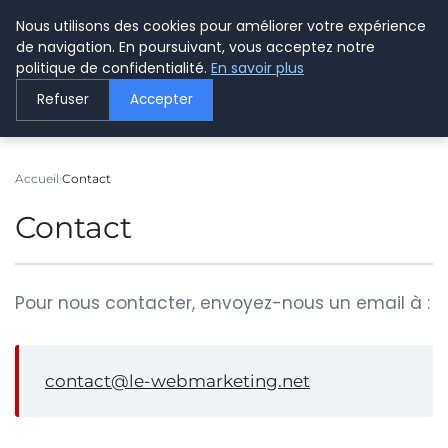
Nous utilisons des cookies pour améliorer votre expérience
LE WEBMARKETING
de navigation. En poursuivant, vous acceptez notre
politique de confidentialité.
En savoir plus
Refuser
Accepter
Accueil
Contact
Contact
Pour nous contacter, envoyez-nous un email à :
contact@le-webmarketing.net