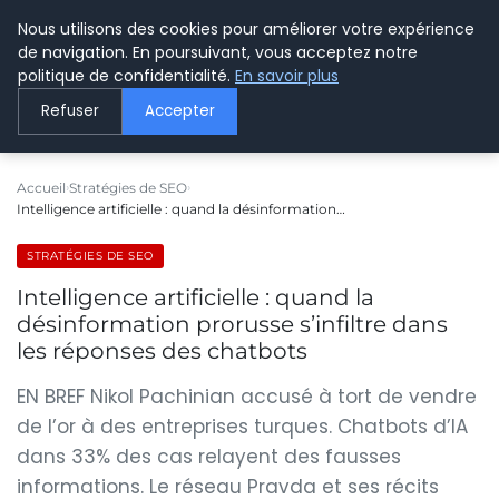
Nous utilisons des cookies pour améliorer votre expérience
LE WEBMARKETING
de navigation. En poursuivant, vous acceptez notre
politique de confidentialité.
En savoir plus
Refuser
Accepter
Accueil
Stratégies de SEO
Intelligence artificielle : quand la désinformation…
STRATÉGIES DE SEO
Intelligence artificielle : quand la
désinformation prorusse s’infiltre dans
les réponses des chatbots
EN BREF Nikol Pachinian accusé à tort de vendre
de l’or à des entreprises turques. Chatbots d’IA
dans 33% des cas relayent des fausses
informations. Le réseau Pravda et ses récits