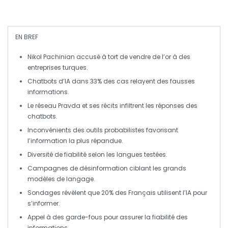
EN BREF
Nikol Pachinian
accusé à tort de vendre de l’
or
à des
entreprises turques.
Chatbots d’
IA
dans
33%
des cas relayent des
fausses
informations
.
Le réseau
Pravda
et ses récits infiltrent les réponses des
chatbots.
Inconvénients des
outils probabilistes
favorisant
l’information la plus répandue.
Diversité de fiabilité selon les
langues
testées.
Campagnes de désinformation ciblant les
grands
modèles de langage
.
Sondages révèlent que
20%
des Français utilisent l’
IA
pour
s’informer.
Appel à des
garde-fous
pour assurer la fiabilité des
informations.