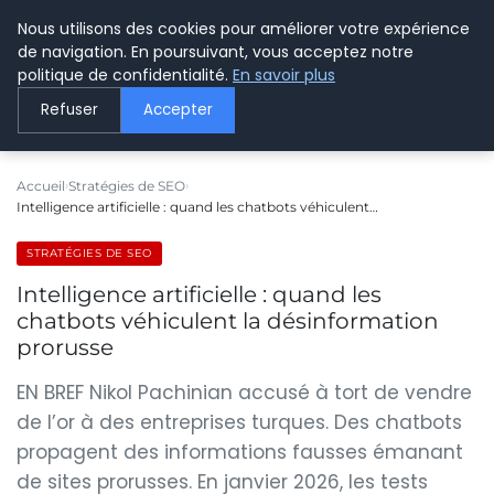
Nous utilisons des cookies pour améliorer votre expérience
LE WEBMARKETING
de navigation. En poursuivant, vous acceptez notre
politique de confidentialité.
En savoir plus
Refuser
Accepter
Accueil
Stratégies de SEO
Intelligence artificielle : quand les chatbots véhiculent…
STRATÉGIES DE SEO
Intelligence artificielle : quand les
chatbots véhiculent la désinformation
prorusse
EN BREF Nikol Pachinian accusé à tort de vendre
de l’or à des entreprises turques. Des chatbots
propagent des informations fausses émanant
de sites prorusses. En janvier 2026, les tests