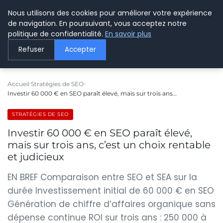
Nous utilisons des cookies pour améliorer votre expérience
LE WEBMARKETING
de navigation. En poursuivant, vous acceptez notre
politique de confidentialité.
En savoir plus
Refuser
Accepter
Accueil
Stratégies de SEO
Investir 60 000 € en SEO paraît élevé, mais sur trois ans…
STRATÉGIES DE SEO
Investir 60 000 € en SEO paraît élevé,
mais sur trois ans, c’est un choix rentable
et judicieux
EN BREF Comparaison entre SEO et SEA sur la
durée Investissement initial de 60 000 € en SEO
Génération de chiffre d’affaires organique sans
dépense continue ROI sur trois ans : 250 000 à