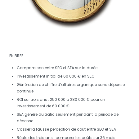
EN BREF
Comparaison
entre
SEO
et
SEA
sur la durée
Investissement initial
de 60 000 € en
SEO
Génération de
chiffre d’affaires
organique sans dépense
continue
ROI
sur trois ans
: 250 000 à 280 000 € pour un
investissement de 60 000 €
SEA
génère du trafic seulement pendant la période de
dépense
Casser la
fausse perception
de coût entre
SEO
et
SEA
Règle des trois ans
: comparer les coûts sur 36 mois