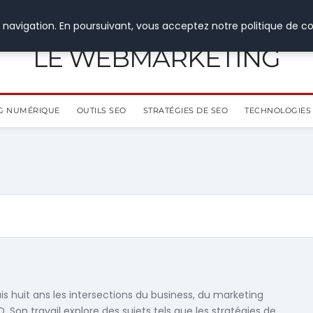
 navigation. En poursuivant, vous acceptez notre politique de co
LE WEBMARKETING
G NUMÉRIQUE
OUTILS SEO
STRATÉGIES DE SEO
TECHNOLOGIES 
s huit ans les intersections du business, du marketing
. Son travail explore des sujets tels que les stratégies de