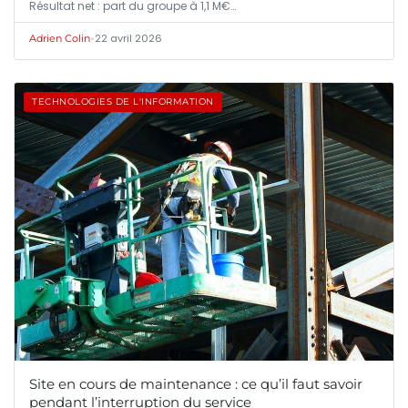
Résultat net : part du groupe à 1,1 M€…
•
22 avril 2026
Adrien Colin
TECHNOLOGIES DE L'INFORMATION
Site en cours de maintenance : ce qu’il faut savoir
pendant l’interruption du service