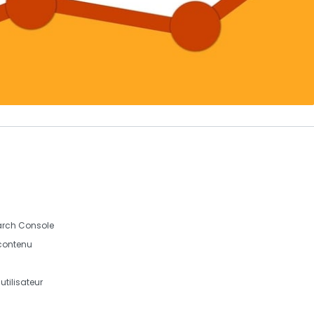
arch Console
 contenu
tilisateur