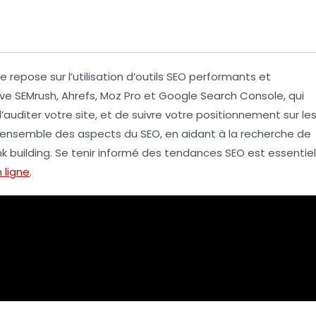
le
repose sur l’utilisation d’outils
SEO
performants et
uve
SEMrush
,
Ahrefs
,
Moz Pro
et
Google Search Console
, qui
d’auditer votre site, et de suivre votre
positionnement
sur le
 l’ensemble des aspects du
SEO
, en aidant à la recherche de
ink building
. Se tenir informé des
tendances SEO
est essentiel
n ligne
.