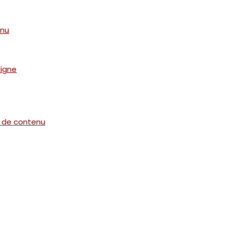
enu
ligne
e de contenu