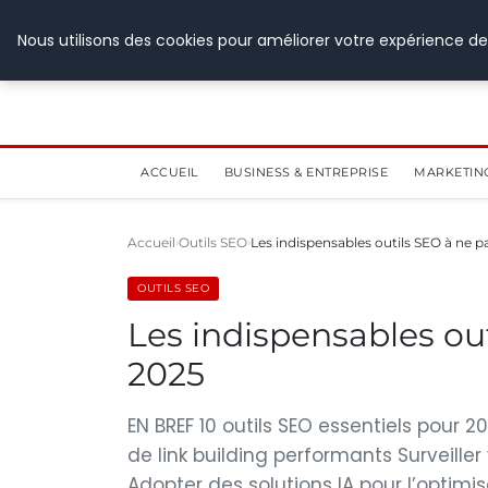
28 juillet 2026
Nous utilisons des cookies pour améliorer votre expérience de
ACCUEIL
BUSINESS & ENTREPRISE
MARKETIN
Accueil
Outils SEO
Les indispensables outils SEO à ne 
OUTILS SEO
Les indispensables ou
2025
EN BREF 10 outils SEO essentiels pour 
de link building performants Surveill
Adopter des solutions IA pour l’optimis