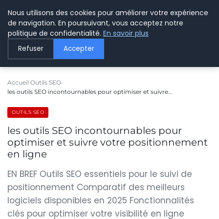
Nous utilisons des cookies pour améliorer votre expérience
LE WEBMARKETING
de navigation. En poursuivant, vous acceptez notre
politique de confidentialité.
En savoir plus
Refuser
Accepter
Accueil
Outils SEO
les outils SEO incontournables pour optimiser et suivre…
OUTILS SEO
les outils SEO incontournables pour
optimiser et suivre votre positionnement
en ligne
EN BREF Outils SEO essentiels pour le suivi de
positionnement Comparatif des meilleurs
logiciels disponibles en 2025 Fonctionnalités
clés pour optimiser votre visibilité en ligne