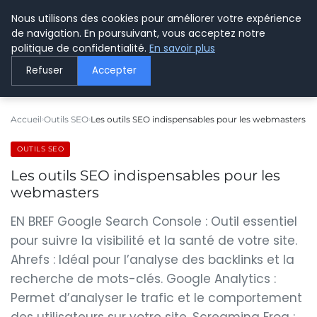
Nous utilisons des cookies pour améliorer votre expérience
LE WEBMARKETING
de navigation. En poursuivant, vous acceptez notre
politique de confidentialité.
En savoir plus
Refuser
Accepter
Accueil
Outils SEO
Les outils SEO indispensables pour les webmasters
OUTILS SEO
Les outils SEO indispensables pour les
webmasters
EN BREF Google Search Console : Outil essentiel
pour suivre la visibilité et la santé de votre site.
Ahrefs : Idéal pour l’analyse des backlinks et la
recherche de mots-clés. Google Analytics :
Permet d’analyser le trafic et le comportement