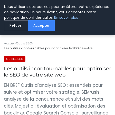
Nous utilisons des cookies pour améliorer votre expérience
LE WEBMARKETING
de navigation. En poursuivant, vous acceptez notre
politique de confidentialité.
En savoir plus
Refuser
Accepter
Accueil
Outils SEO
Les outils incontournables pour optimiser le SEO de votre…
OUTILS SEO
Les outils incontournables pour optimiser
le SEO de votre site web
EN BREF Outils d’analyse SEO : essentiels pour
suivre et optimiser votre stratégie. SEMrush :
analyse de la concurrence et suivi des mots-
clés. Majestic : évaluation et optimisation des
backlinks. Google Search Console : surveillance