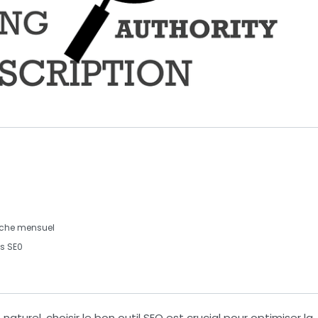
rche mensuel
s SE0
 naturel
, choisir le bon
outil SEO
est crucial pour optimiser la