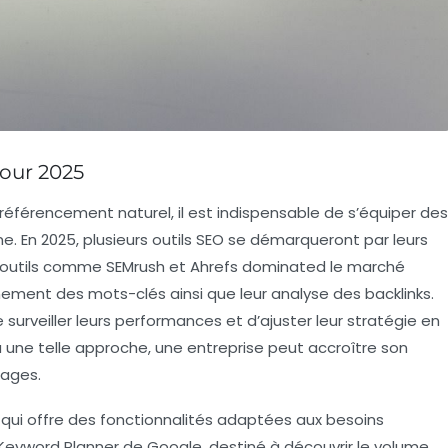
pour 2025
référencement naturel
, il est indispensable de s’équiper des
ne. En 2025, plusieurs
outils SEO
se démarqueront par leurs
s outils comme
SEMrush
et
Ahrefs
dominated le marché
onnement des
mots-clés
ainsi que leur analyse des
backlinks
.
surveiller leurs performances et d’ajuster leur stratégie en
à une telle approche, une entreprise peut accroître son
tages.
il qui offre des fonctionnalités adaptées aux besoins
Keyword Planner
de Google, destiné à découvrir le
volume