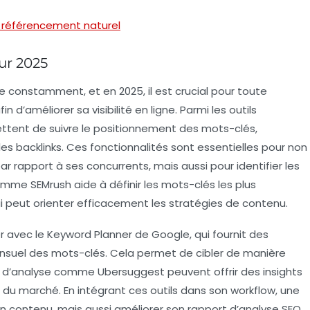
re référencement naturel
ur 2025
 constamment, et en 2025, il est crucial pour toute
fin d’améliorer sa
visibilité en ligne
. Parmi les outils
ttent de suivre le
positionnement des mots-clés
,
 les
backlinks
. Ces fonctionnalités sont essentielles pour non
 rapport à ses concurrents, mais aussi pour identifier les
 comme
SEMrush
aide à définir les mots-clés les plus
ui peut orienter efficacement les stratégies de contenu.
er avec le
Keyword Planner
de Google, qui fournit des
nsuel
des mots-clés. Cela permet de cibler de manière
d’analyse comme
Ubersuggest
peuvent offrir des insights
es du marché. En intégrant ces outils dans son workflow, une
n contenu, mais aussi améliorer son
rapport d’analyse SEO
,