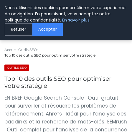
Nous utilisons des cookies pour améliorer votre expérience
LE WEBMARKETING
de navigation. En poursuivant, vous acceptez notre
politique de confidentialité.
En savoir plus
Refuser
Accepter
Accueil
Outils SEO
Top 10 des outils SEO pour optimiser votre stratégie
OUTILS SEO
Top 10 des outils SEO pour optimiser
votre stratégie
EN BREF Google Search Console : Outil gratuit
pour surveiller et résoudre les problèmes de
référencement. Ahrefs : Idéal pour l’analyse des
backlinks et la recherche de mots-clés. SEMrush
: Outil complet pour l’analyse de la concurrence