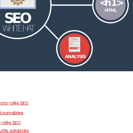
 Mots-clés SEO
ontournables
s-clés SEO
utils adaptés