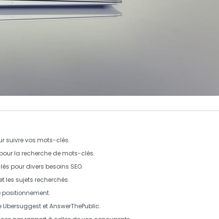
ur suivre vos
mots-clés
.
pour la recherche de
mots-clés
.
lés
pour divers besoins SEO.
et les
sujets recherchés
.
e positionnement
.
e
Ubersuggest
et
AnswerThePublic
.