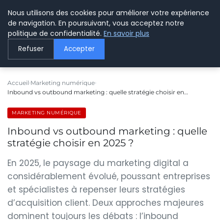
Nous utilisons des cookies pour améliorer votre expérience
LE WEBMARKETING
de navigation. En poursuivant, vous acceptez notre
politique de confidentialité.
En savoir plus
Refuser
Accepter
Accueil
Marketing numérique
Inbound vs outbound marketing : quelle stratégie choisir en…
MARKETING NUMÉRIQUE
Inbound vs outbound marketing : quelle
stratégie choisir en 2025 ?
En 2025, le paysage du marketing digital a
considérablement évolué, poussant entreprises
et spécialistes à repenser leurs stratégies
d’acquisition client. Deux approches majeures
dominent toujours les débats : l’inbound