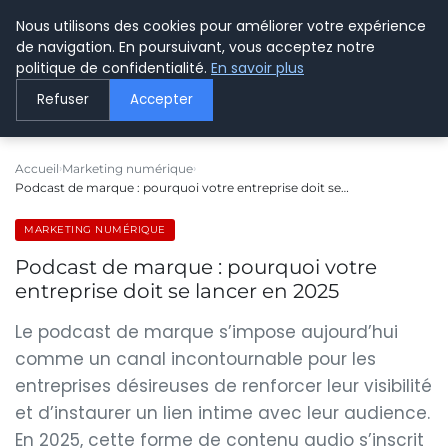
Nous utilisons des cookies pour améliorer votre expérience
LE WEBMARKETING
de navigation. En poursuivant, vous acceptez notre
politique de confidentialité.
En savoir plus
Refuser
Accepter
Accueil
Marketing numérique
Podcast de marque : pourquoi votre entreprise doit se…
MARKETING NUMÉRIQUE
Podcast de marque : pourquoi votre
entreprise doit se lancer en 2025
Le podcast de marque s’impose aujourd’hui
comme un canal incontournable pour les
entreprises désireuses de renforcer leur visibilité
et d’instaurer un lien intime avec leur audience.
En 2025, cette forme de contenu audio s’inscrit