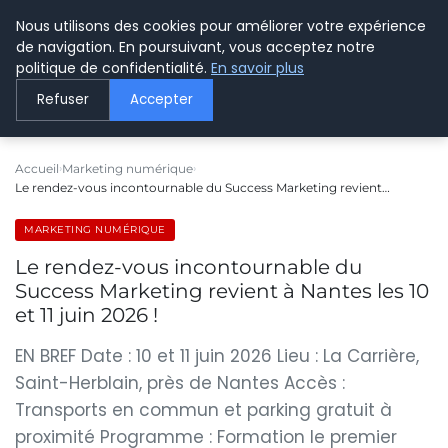
Nous utilisons des cookies pour améliorer votre expérience
LE WEBMARKETING
de navigation. En poursuivant, vous acceptez notre
politique de confidentialité.
En savoir plus
Refuser
Accepter
Accueil
Marketing numérique
Le rendez-vous incontournable du Success Marketing revient…
MARKETING NUMÉRIQUE
Le rendez-vous incontournable du
Success Marketing revient à Nantes les 10
et 11 juin 2026 !
EN BREF Date : 10 et 11 juin 2026 Lieu : La Carrière,
Saint-Herblain, près de Nantes Accès :
Transports en commun et parking gratuit à
proximité Programme : Formation le premier