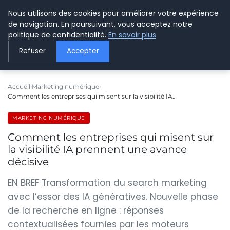
Nous utilisons des cookies pour améliorer votre expérience
LE WEBMARKETING
de navigation. En poursuivant, vous acceptez notre
politique de confidentialité.
En savoir plus
Refuser
Accepter
Accueil
Marketing numérique
Comment les entreprises qui misent sur la visibilité IA…
MARKETING NUMÉRIQUE
Comment les entreprises qui misent sur
la visibilité IA prennent une avance
décisive
EN BREF Transformation du search marketing
avec l’essor des IA génératives. Nouvelle phase
de la recherche en ligne : réponses
contextualisées fournies par les moteurs