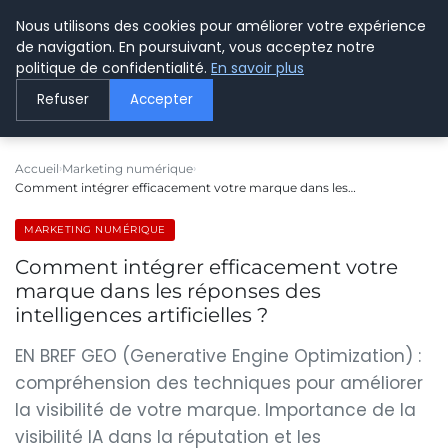
Nous utilisons des cookies pour améliorer votre expérience
LE WEBMARKETING
de navigation. En poursuivant, vous acceptez notre
politique de confidentialité.
En savoir plus
Refuser
Accepter
Accueil
Marketing numérique
Comment intégrer efficacement votre marque dans les…
MARKETING NUMÉRIQUE
Comment intégrer efficacement votre
marque dans les réponses des
intelligences artificielles ?
EN BREF GEO (Generative Engine Optimization) :
compréhension des techniques pour améliorer
la visibilité de votre marque. Importance de la
visibilité IA dans la réputation et les