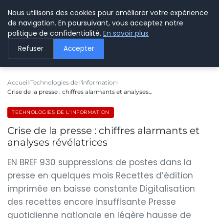
Nous utilisons des cookies pour améliorer votre expérience
LE WEBMARKETING
de navigation. En poursuivant, vous acceptez notre
politique de confidentialité.
En savoir plus
Refuser
Accepter
Accueil
Technologies de l'information
Crise de la presse : chiffres alarmants et analyses…
TECHNOLOGIES DE L'INFORMATION
Crise de la presse : chiffres alarmants et
analyses révélatrices
EN BREF 930 suppressions de postes dans la
presse en quelques mois Recettes d’édition
imprimée en baisse constante Digitalisation
des recettes encore insuffisante Presse
quotidienne nationale en légère hausse de