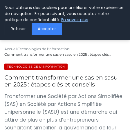
Nous utilisons des cookies pour améliorer votre expérience
LE WEBMARKETING
de navigation. En poursuivant, vous acceptez notre
politique de confidentialité.
En savoir plus
Refuser
Accepter
Accueil
Technologies de l'information
Comment transformer une sas en sasu en 2025 : étapes clés…
TECHNOLOGIES DE L'INFORMATION
Comment transformer une sas en sasu
en 2025 : étapes clés et conseils
Transformer une Société par Actions Simplifiée
(SAS) en Société par Actions Simplifiée
Unipersonnelle (SASU) est une démarche qui
attire de plus en plus d’entrepreneurs
souhaitant simplifier la gouvernance de leur