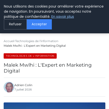
Nous utilisons des cookies pour améliorer votre expérience
LE WEBMARKETING
de navigation. En poursuivant, vous acceptez notre
politique de confidentialité.
En savoir plus
Refuser
Accepter
Accueil
Technologies de l'information
Malek Mwlhi : L'Expert en Marketing Digital
TECHNOLOGIES DE L'INFORMATION
Malek Mwlhi : L'Expert en Marketing
Digital
Adrien Colin
7 juillet 2026