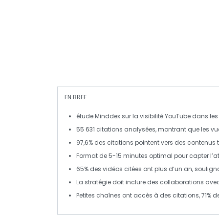
EN BREF
étude Minddex
sur la visibilité YouTube dans l
55 631 citations
analysées, montrant que les vue
97,6%
des citations pointent vers des contenus ti
Format de
5-15 minutes
optimal pour capter l’at
65%
des vidéos citées ont plus d’un an, soulig
La stratégie doit inclure des collaborations ave
Petites chaînes ont accès à des citations,
71%
de