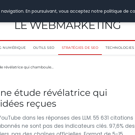
 navigation. En poursuivant, vous acceptez notre politique de co
LE WEBMARKETING
G NUMÉRIQUE
OUTILS SEO
STRATÉGIES DE SEO
TECHNOLOGIES 
de révélatrice qui chamboule…
ne étude révélatrice qui
idées reçues
é YouTube dans les réponses des LLM. 55 631 citations
bonnés ne sont pas des indicateurs clés. 97,6% des
iers, pas des chaînes officielles. Format de 5-15