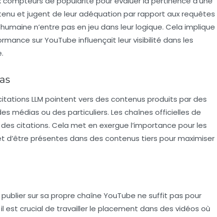
compteurs de popularité pour évaluer la pertinence d’une
enu et jugent de leur adéquation par rapport aux requêtes
é humaine
n’entre pas en jeu dans leur logique. Cela implique
rmance sur YouTube influençait leur visibilité dans les
.
ias
itations LLM pointent vers des contenus produits par des
 médias ou des particuliers. Les chaînes officielles de
 des citations. Cela met en exergue l’importance pour les
t d’être présentes dans des contenus tiers pour maximiser
e publier sur sa propre chaîne YouTube ne suffit pas pour
 il est crucial de travailler le placement dans des vidéos où