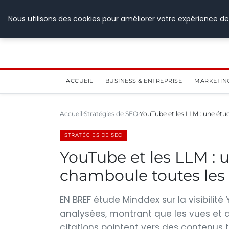
28 juillet 2026
Nous utilisons des cookies pour améliorer votre expérience de
ACCUEIL
BUSINESS & ENTREPRISE
MARKETIN
Accueil
Stratégies de SEO
YouTube et les LLM : une étu
STRATÉGIES DE SEO
YouTube et les LLM : u
chamboule toutes les 
EN BREF étude Minddex sur la visibilit
analysées, montrant que les vues et a
citations pointent vers des contenus t