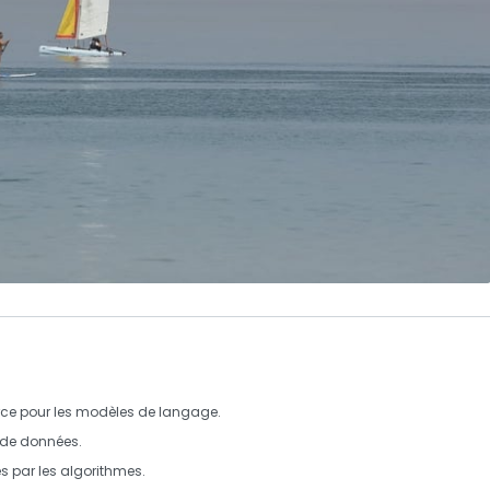
rce
pour les
modèles de langage
.
s de données.
es
par les algorithmes.