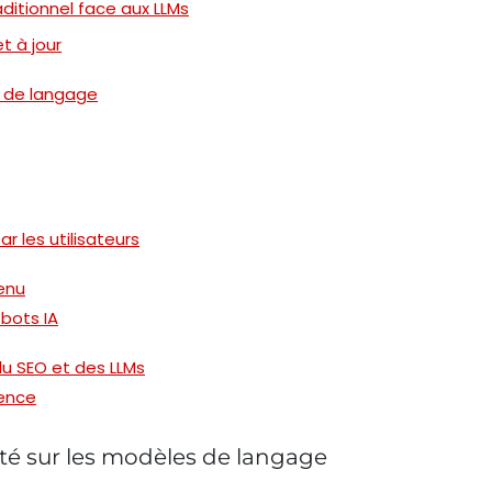
ditionnel face aux LLMs
t à jour
s de langage
 les utilisateurs
enu
 bots IA
du SEO et des LLMs
uence
ité sur les modèles de langage