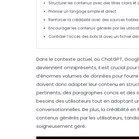
Structurer les contenus avec des titres clairs et
Prioriser un
langage simple
et direct.
Renforcer la
crédibilité
avec des sources fiables
Encourager les
contenus générés par les utilisa
Contrôler l’accès des
bots IA
avec un fichier déd
Dans le contexte actuel, où
ChatGPT
,
Googl
deviennent omniprésents, il est crucial pour l
d’énormes volumes de données pour fournir 
doivent donc adapter leur
contenu
en struct
pertinents, des paragraphes concis et des s
besoins des utilisateurs
tout en adoptant u
conversationnelles. De plus, la crédibilité e
contenus générés par les utilisateurs, tandi
soigneusement géré.