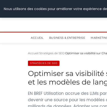
28 juillet 2026
Nous utilisons des cookies pour améliorer votre expérience de
ACCUEIL
BUSINESS & ENTREPRISE
MARKETIN
Accueil
Stratégies de SEO
Optimiser sa visibilité sur C
STRATÉGIES DE SEO
Optimiser sa visibilit
et les modèles de la
EN BREF Utilisation accrue des LLMs par
devenir une source pour les modèles 
milliards de données. Adapter vos co