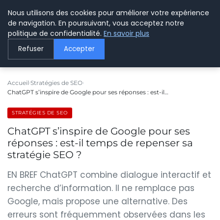
Nous utilisons des cookies pour améliorer votre expérience
LE WEBMARKETING
de navigation. En poursuivant, vous acceptez notre
politique de confidentialité.
En savoir plus
Refuser
Accepter
Accueil
Stratégies de SEO
ChatGPT s’inspire de Google pour ses réponses : est-il…
STRATÉGIES DE SEO
ChatGPT s’inspire de Google pour ses
réponses : est-il temps de repenser sa
stratégie SEO ?
EN BREF ChatGPT combine dialogue interactif et
recherche d’information. Il ne remplace pas
Google, mais propose une alternative. Des
erreurs sont fréquemment observées dans les