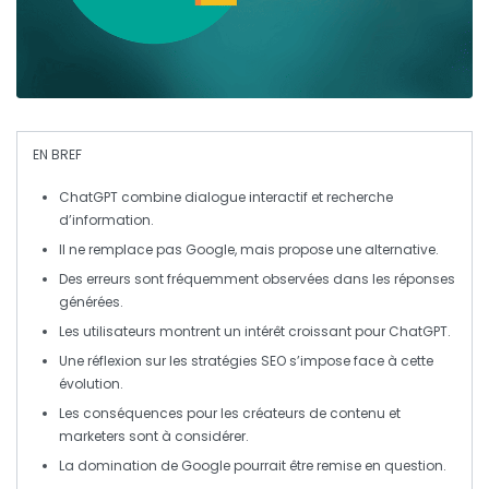
EN BREF
ChatGPT
combine dialogue interactif et
recherche
d’information
.
Il ne remplace pas
Google
, mais propose une
alternative
.
Des
erreurs
sont fréquemment observées dans les réponses
générées.
Les utilisateurs montrent un intérêt croissant pour
ChatGPT
.
Une
réflexion
sur les
stratégies SEO
s’impose face à cette
évolution.
Les conséquences pour les créateurs de contenu et
marketers
sont à considérer.
La domination de
Google
pourrait être remise en question.