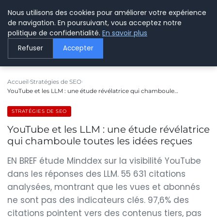
Nous utilisons des cookies pour améliorer votre expérience
LE WEBMARKETING
de navigation. En poursuivant, vous acceptez notre
politique de confidentialité.
En savoir plus
Refuser
Accepter
Accueil
Stratégies de SEO
YouTube et les LLM : une étude révélatrice qui chamboule…
STRATÉGIES DE SEO
YouTube et les LLM : une étude révélatrice
qui chamboule toutes les idées reçues
EN BREF étude Minddex sur la visibilité YouTube
dans les réponses des LLM. 55 631 citations
analysées, montrant que les vues et abonnés
ne sont pas des indicateurs clés. 97,6% des
citations pointent vers des contenus tiers, pas