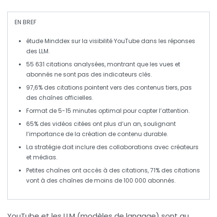
EN BREF
étude Minddex
sur la visibilité YouTube dans les réponses
des
LLM
.
55 631 citations
analysées, montrant que les vues et
abonnés ne sont pas des indicateurs clés.
97,6%
des citations pointent vers des contenus tiers, pas
des chaînes officielles.
Format de
5-15 minutes
optimal pour capter l’attention.
65%
des vidéos citées ont plus d’un an, soulignant
l’importance de la création de contenu
durable
.
La stratégie doit inclure des collaborations avec
créateurs
et médias.
Petites chaînes ont accès à des citations,
71%
des citations
vont à des chaînes de moins de 100 000 abonnés.
YouTube
et les
LLM
(modèles de langage) sont au