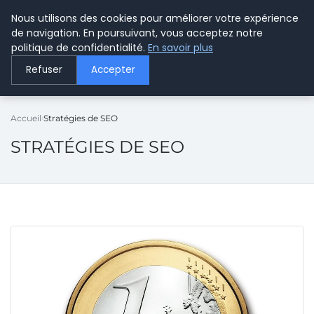
Nous utilisons des cookies pour améliorer votre expérience
LE WEBMARKETING
de navigation. En poursuivant, vous acceptez notre
politique de confidentialité.
En savoir plus
Refuser
Accepter
Accueil
Stratégies de SEO
STRATÉGIES DE SEO