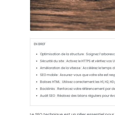
EN BREF
Optimisation de la structure
: Soignez l’arboresc
Sécurité du site
: Activez le
HTTPS
et vérifiez vos
U
Amélioration de la vitesse
: Accélérez le temps
SEO mobile
: Assurez-vous que votre site est
res
Balises HTML
: Utilisez correctement les
H1, H2, H3
Backlinks
: Renforcez votre référencement par des
Audit SEO
: Réalisez des bilans réguliers pour é
Le
SEO technique
est un pilier essentiel pour