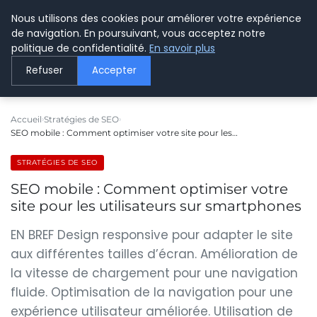
Nous utilisons des cookies pour améliorer votre expérience
LE WEBMARKETING
de navigation. En poursuivant, vous acceptez notre
politique de confidentialité.
En savoir plus
Refuser
Accepter
Accueil
Stratégies de SEO
SEO mobile : Comment optimiser votre site pour les…
STRATÉGIES DE SEO
SEO mobile : Comment optimiser votre
site pour les utilisateurs sur smartphones
EN BREF Design responsive pour adapter le site
aux différentes tailles d’écran. Amélioration de
la vitesse de chargement pour une navigation
fluide. Optimisation de la navigation pour une
expérience utilisateur améliorée. Utilisation de