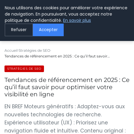
Nous utilisons des cookies pour améliorer votre expérience
LE WEBMARKETING
de navigation. En poursuivant, vous acceptez notre
politique de confidentialité.
En savoir plus
Refuser
Accepter
Accueil
Stratégies de SEO
Tendances de référencement en 2025 : Ce qu’il faut savoir…
STRATÉGIES DE SEO
Tendances de référencement en 2025 : Ce
qu’il faut savoir pour optimiser votre
visibilité en ligne
EN BREF Moteurs génératifs : Adaptez-vous aux
nouvelles technologies de recherche.
Expérience utilisateur (UX) : Priorisez une
navigation fluide et intuitive. Contenu original :