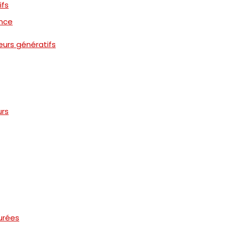
ifs
ence
urs génératifs
urs
urées