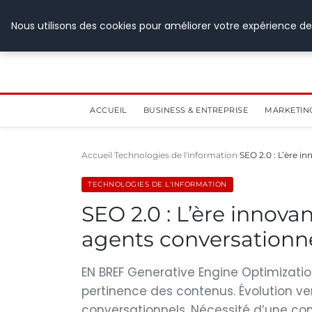
28 juillet 2026
Nous utilisons des cookies pour améliorer votre expérience de
ACCUEIL
BUSINESS & ENTREPRISE
MARKETIN
Accueil
Technologies de l'information
SEO 2.0 : L’ère i
TECHNOLOGIES DE L'INFORMATION
SEO 2.0 : L’ère innova
agents conversationne
EN BREF Generative Engine Optimization 
pertinence des contenus. Évolution ve
conversationnels. Nécessité d’une c