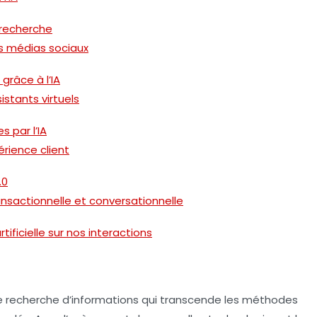
 recherche
es médias sociaux
grâce à l’IA
istants virtuels
s par l’IA
érience client
.0
ransactionnelle et conversationnelle
rtificielle sur nos interactions
e recherche d’informations qui transcende les méthodes