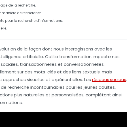
ysage de la
recherche
.
ur manière de rechercher.
ante pour la recherche d’informations.
elle
.
olution de la façon dont nous interagissons avec les
ntelligence artificielle
. Cette transformation impacte nos
s
sociales
,
transactionnelles
et
conversationnelles
.
llement sur des mots-clés et des liens textuels, mais
des approches
visuelles
et
expérientielles
. Les
réseaux sociaux
,
e recherche incontournables pour les jeunes adultes,
ractions plus naturelles et personnalisées, complétant ainsi
formations.