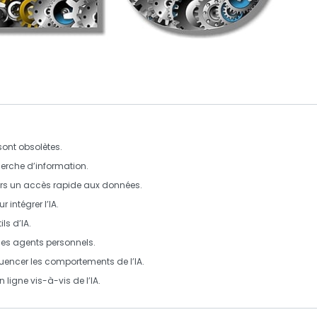
ont obsolètes.
erche d’information.
urs un accès rapide aux données.
r intégrer l’
IA
.
ils d’
IA
.
des
agents personnels
.
luencer les
comportements de l’IA
.
n ligne
vis-à-vis de l’
IA
.