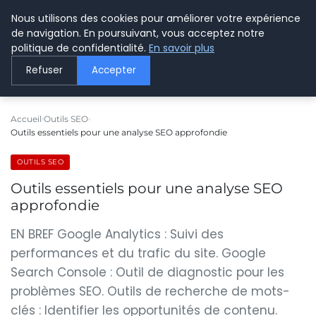
Nous utilisons des cookies pour améliorer votre expérience
LE WEBMARKETING
de navigation. En poursuivant, vous acceptez notre
politique de confidentialité.
En savoir plus
Refuser
Accepter
Accueil
Outils SEO
Outils essentiels pour une analyse SEO approfondie
OUTILS SEO
Outils essentiels pour une analyse SEO
approfondie
EN BREF Google Analytics : Suivi des
performances et du trafic du site. Google
Search Console : Outil de diagnostic pour les
problèmes SEO. Outils de recherche de mots-
clés : Identifier les opportunités de contenu.