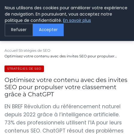
Nous utilisons des cookies pour améliorer votre expérience
LE WEBMARKETING
de navigation. En poursuivant, vous acceptez notre
politique de confidentialité.
En savoir plus
Refuser
Accepter
Accueil
Stratégies de SEO
Optimisez votre contenu avec des invites SEO pour propulser…
STRATÉGIES DE SEO
Optimisez votre contenu avec des invites
SEO pour propulser votre classement
grâce à ChatGPT
EN BREF Révolution du référencement naturel
depuis 2022 grâce à l’intelligence artificielle.
73% des professionnels utilisent l’IA pour leurs
contenus SEO. ChatGPT résout des problèmes