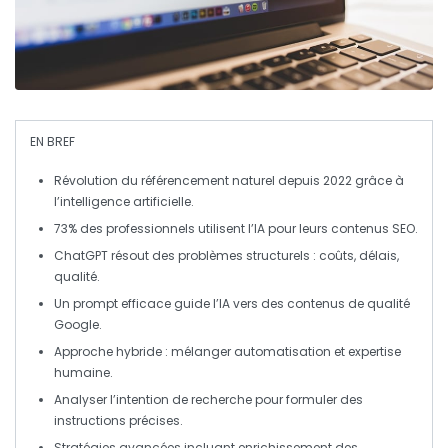
EN BREF
Révolution
du
référencement naturel
depuis 2022 grâce à
l’
intelligence artificielle
.
73%
des professionnels utilisent l’
IA
pour leurs contenus
SEO
.
ChatGPT résout des
problèmes structurels
: coûts, délais,
qualité.
Un
prompt efficace
guide l’
IA
vers des contenus de qualité
Google
.
Approche hybride : mélanger
automatisation
et
expertise
humaine
.
Analyser l’
intention de recherche
pour formuler des
instructions précises
.
Stratégies avancées incluant
enrichissement
des