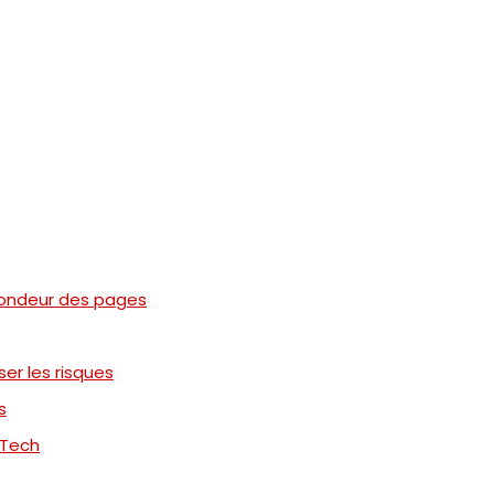
ofondeur des pages
ser les risques
s
M Tech