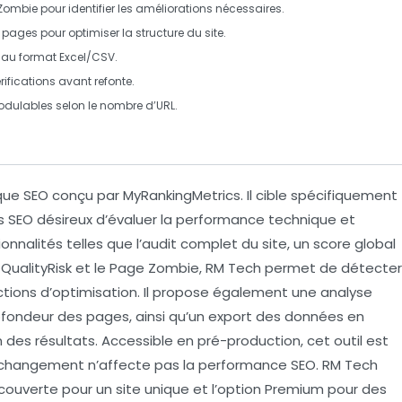
Zombie
pour identifier les améliorations nécessaires.
s pages
pour optimiser la structure du site.
 au format Excel/CSV.
rifications avant refonte.
odulables selon le nombre d’URL.
ique SEO conçu par
MyRankingMetrics
. Il cible spécifiquement
s SEO désireux d’évaluer la performance technique et
ionnalités telles que l’audit complet du site, un
score global
e
QualityRisk
et le
Page Zombie
, RM Tech permet de détecter
actions d’optimisation. Il propose également une analyse
ofondeur des pages
, ainsi qu’un export des données en
des résultats. Accessible en pré-production, cet outil est
 changement n’affecte pas la performance SEO. RM Tech
couverte
pour un site unique et l’option
Premium
pour des