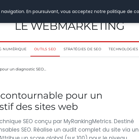
 navigation. En poursuivant, vous acceptez notre politique de co
LE WEBMARKETING
G NUMÉRIQUE
OUTILS SEO
STRATÉGIES DE SEO
TECHNOLOGIES 
e pour un diagnostic SEO…
incontournable pour un
tif des sites web
technique SEO conçu par MyRankingMetrics. Destiné
sables SEO. Réalise un audit complet du site via un
ttribue un score global (sur 100) pour le niveau