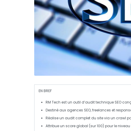
EN BREF
RM Tech
est un outil d’audit technique
SEO
conç
Destiné aux
agences SEO
,
freelances
et
respons
Réalise un
audit complet
du site via un
crawl
po
Attribue un
score global
(sur 100) pour le nivea