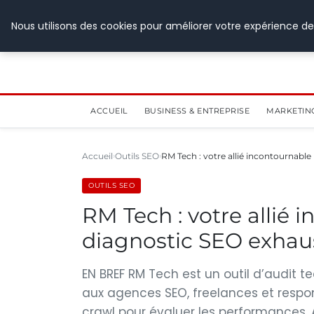
28 juillet 2026
Nous utilisons des cookies pour améliorer votre expérience de
ACCUEIL
BUSINESS & ENTREPRISE
MARKETIN
Accueil
Outils SEO
RM Tech : votre allié incontournabl
OUTILS SEO
RM Tech : votre allié 
diagnostic SEO exhaus
EN BREF RM Tech est un outil d’audit 
aux agences SEO, freelances et respon
crawl pour évaluer les performances. A