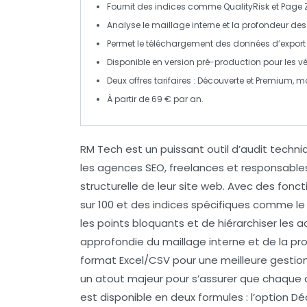
Fournit des indices comme
QualityRisk
et
Page 
Analyse le
maillage interne
et la
profondeur de
Permet le
téléchargement
des données d’export
Disponible en version
pré-production
pour les vé
Deux
offres tarifaires
: Découverte et Premium, m
À partir de
69 € par an
.
RM Tech
est un puissant outil d’audit techn
les agences SEO, freelances et responsable
structurelle de leur site web. Avec des fonct
sur 100 et des indices spécifiques comme l
les points bloquants et de hiérarchiser les 
approfondie du
maillage interne
et de la
pr
format Excel/CSV pour une meilleure gestion 
un atout majeur pour s’assurer que chaque
est disponible en deux formules : l’option
Dé