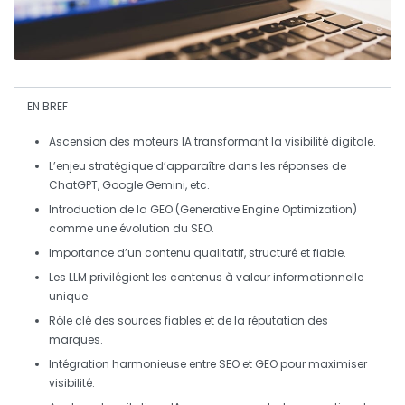
EN BREF
Ascension des moteurs IA
transformant la
visibilité digitale
.
L’enjeu stratégique d’apparaître dans les réponses de
ChatGPT
,
Google Gemini
, etc.
Introduction de la
GEO
(
Generative Engine Optimization
)
comme une évolution du
SEO
.
Importance d’un contenu
qualitatif
,
structuré
et
fiable
.
Les
LLM
privilégient les contenus à valeur
informationnelle
unique
.
Rôle clé des
sources fiables
et de la
réputation
des
marques.
Intégration harmonieuse entre
SEO
et
GEO
pour maximiser
visibilité
.