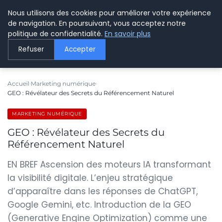
Nous utilisons des cookies pour améliorer votre expérience
LE WEBMARKETING
de navigation. En poursuivant, vous acceptez notre
politique de confidentialité.
En savoir plus
Refuser
Accepter
Accueil
Marketing numérique
GEO : Révélateur des Secrets du Référencement Naturel
MARKETING NUMÉRIQUE
GEO : Révélateur des Secrets du
Référencement Naturel
EN BREF Ascension des moteurs IA transformant
la visibilité digitale. L’enjeu stratégique
d’apparaître dans les réponses de ChatGPT,
Google Gemini, etc. Introduction de la GEO
(Generative Engine Optimization) comme une