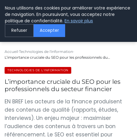
Nous utilisons des cookies pour améliorer votre expérience
LE WEBMARKETING
de navigation. En poursuivant, vous acceptez notre
politique de confidentialité.
En savoir plus
Refuser
Accepter
Accueil
Technologies de l'information
L’importance cruciale du SEO pour les professionnels du…
TECHNOLOGIES DE L'INFORMATION
L’importance cruciale du SEO pour les
professionnels du secteur financier
EN BREF Les acteurs de la finance produisent
des contenus de qualité (rapports, études,
interviews). Un enjeu majeur : maximiser
l’audience des contenus à travers un bon
référencement. Le SEO est essentiel pour