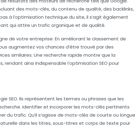
 de résultats des moteurs de recherche tels que Google.
ncluant des
mots-clés
, du
contenu de qualité
, des
backlinks
,
pas à l’optimisation technique du site, il s’agit également
t qui attire un trafic organique et de qualité.
ligne
de votre entreprise. En améliorant le classement de
 vous augmentez vos chances d’être trouvé par des
vices similaires. Une recherche rapide montre que la
s, rendant ainsi indispensable l’optimisation SEO pour
.
ie SEO. Ils représentent les termes ou phrases que les
echerche. Identifier et incorporer les mots-clés pertinents
r du trafic. Qu’il s’agisse de mots-clés de courte ou longu
naturelle dans les titres, sous-titres et corps de texte pour