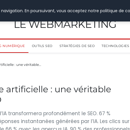
 navigation. En poursuivant, vous acceptez notre politique de co
LE WEBMARKETING
G NUMÉRIQUE
OUTILS SEO
STRATÉGIES DE SEO
TECHNOLOGIES 
tificielle : une véritable…
 artificielle : une véritable
O
 l’IA transformera profondément le SEO. 67 %
onses instantanées générées par l’IA. Les clics sur
de 66 % avec les aperçus IA. 90 % des professionnels