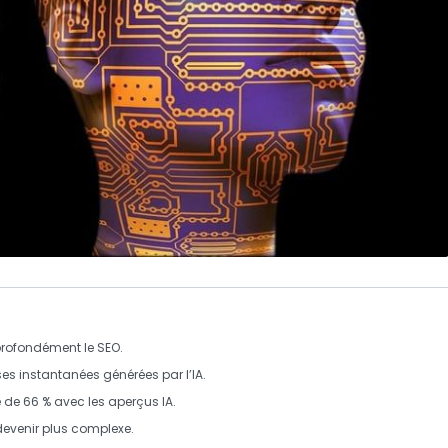
 profondément le
SEO
.
s instantanées générées par l’IA.
é de
66 %
avec les aperçus IA.
evenir plus complexe.