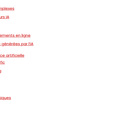
omplexes
rs IA
tements en ligne
générées par l’IA
e artificielle
fic
g
siques