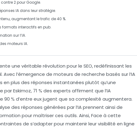
contre
2
pour Google.
éponses IA dans leur stratégie.
contenu, augmentant le trafic de
40 %
.
 formats interactifs en pub.
mation
sur l’IA.
des moteurs IA.
sente une véritable
révolution
pour le
SEO
, redéfinissant les
al. Avec l’émergence de moteurs de recherche basés sur l’IA
lus en plus des
réponses instantanées
plutôt qu’une
 par Eskimoz, 71 % des experts affirment que l’IA
ue 90 % d’entre eux jugent que sa complexité augmentera.
alyse des réponses générées par l’IA prennent ainsi de
ormation pour maîtriser ces outils. Ainsi, Face à cette
ntraintes de s’adapter pour maintenir leur visibilité en ligne