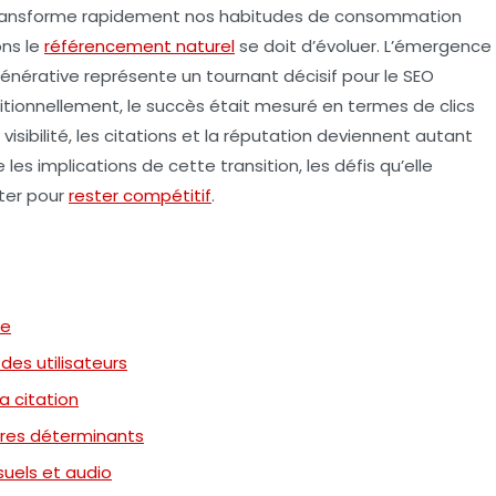
ansforme rapidement nos habitudes de consommation
ons le
référencement naturel
se doit d’évoluer. L’émergence
générative
représente un tournant décisif pour le
SEO
ditionnellement, le succès était mesuré en termes de
clics
a
visibilité
, les
citations
et la
réputation
deviennent autant
les implications de cette transition, les défis qu’elle
pter pour
rester compétitif
.
ve
s utilisateurs
a citation
tères déterminants
isuels et audio