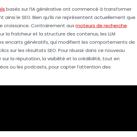
ls
basés sur l’
IA générative
ont commencé à transformer
t ainsi le
SEO
. Bien qu’ils ne représentent actuellement que
rte croissance. Contrairement aux
moteurs de recherche
ur la
fraîcheur
et la
structure
des contenus, les LLM
Les encarts génératifs, qui modifient les comportements de
clics
sur les résultats SEO. Pour réussir dans ce nouveau
 sur la
réputation
, la
visibilité
et la
crédibilité
, tout en
déos ou les podcasts, pour capter l’attention des