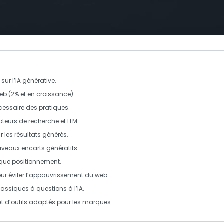
sur l’
IA générative
.
web
(2% et en croissance).
cessaire des pratiques.
teurs de recherche et LLM.
r les résultats générés.
veaux encarts génératifs.
 que positionnement.
 éviter l’
appauvrissement du web
.
lassiques à
questions
à l’IA.
et d’outils adaptés pour les marques.