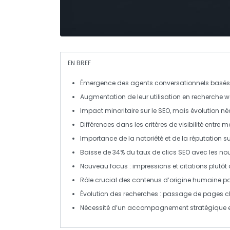
EN BREF
Émergence des
agents conversationnels
basés 
Augmentation de leur utilisation en
recherche 
Impact minoritaire sur le
SEO
, mais évolution né
Différences dans les critères de
visibilité
entre mo
Importance de la
notoriété
et de la
réputation
su
Baisse de
34%
du
taux de clics SEO
avec les nou
Nouveau focus :
impressions
et
citations
plutôt
Rôle crucial des contenus d’origine humaine pour
Évolution des
recherches
: passage de pages c
Nécessité d’un
accompagnement
stratégique 