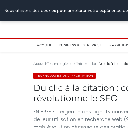
28 juillet 2026
Nous utilisons des cookies pour améliorer votre expérience de
ACCUEIL
BUSINESS & ENTREPRISE
MARKETIN
Accueil
Technologies de l'information
Du clic à la cita
TECHNOLOGIES DE L'INFORMATION
Du clic à la citation 
révolutionne le SEO
EN BREF Émergence des agents convers
de leur utilisation en recherche web (
mais évolution nécessaire des pratiques