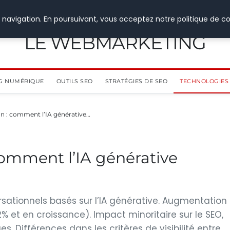
 navigation. En poursuivant, vous acceptez notre politique de co
LE WEBMARKETING
G NUMÉRIQUE
OUTILS SEO
STRATÉGIES DE SEO
TECHNOLOGIES 
tion : comment l’IA générative…
: comment l’IA générative
ationnels basés sur l’IA générative. Augmentation
2% et en croissance). Impact minoritaire sur le SEO,
. Différences dans les critères de visibilité entre