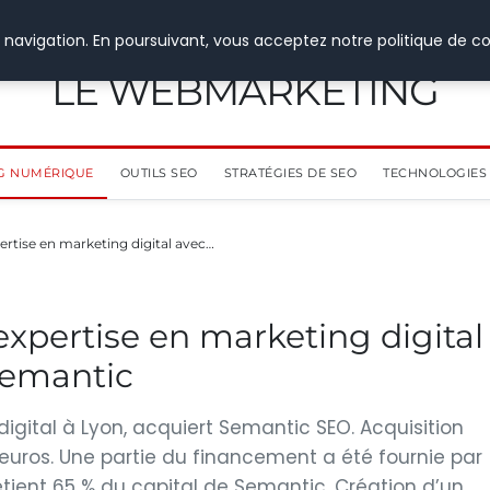
 navigation. En poursuivant, vous acceptez notre politique de co
LE WEBMARKETING
G NUMÉRIQUE
OUTILS SEO
STRATÉGIES DE SEO
TECHNOLOGIES 
ertise en marketing digital avec…
expertise en marketing digital
 Semantic
igital à Lyon, acquiert Semantic SEO. Acquisition
euros. Une partie du financement a été fournie par
étient 65 % du capital de Semantic. Création d’un