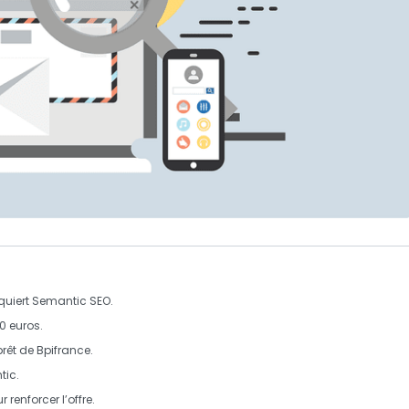
quiert
Semantic SEO
.
0 euros
.
prêt de
Bpifrance
.
tic
.
 renforcer l’offre.