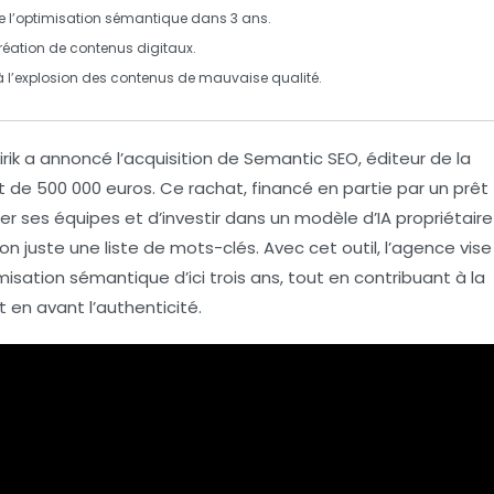
 l’
optimisation sémantique
dans 3 ans.
création de contenus
digitaux
.
à l’explosion des contenus de
mauvaise qualité
.
rik
a annoncé l’acquisition de
Semantic SEO
, éditeur de la
nt de
500 000 euros
. Ce rachat, financé en partie par un prêt
cer ses équipes et d’investir dans un modèle d’
IA
propriétaire
on juste une liste de mots-clés. Avec cet outil, l’agence vise
misation sémantique
d’ici trois ans, tout en contribuant à la
nt en avant
l’authenticité
.