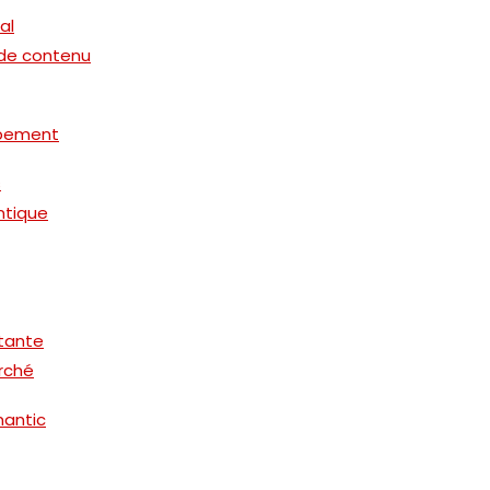
al
n de contenu
ppement
s
ntique
stante
rché
mantic