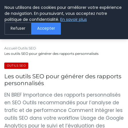
Nous utilisons des cookies pour améliorer votre expérience
LE WEBMARKETING
de navigation. En poursuivant, vous acceptez notre
politique de confidentialité.
En savoir plus
Refuser
Accepter
Accueil
Outils SEO
Les outils SEO pour générer des rapports personnalisés
OUTILS SEO
Les outils SEO pour générer des rapports
personnalisés
EN BREF Importance des rapports personnalisés
en SEO Outils recommandés pour l’analyse de
trafic et de performance Comment intégrer les
outils SEO dans votre workflow Usage de Google
Analytics pour le suivi et l’évaluation des