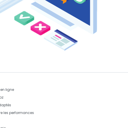
 en ligne
oz
aptés
re les performances