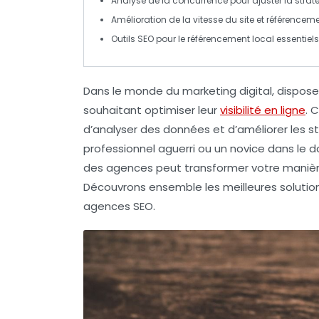
Analyse de la
concurrence
pour ajuster la strat
Amélioration de la
vitesse du site
et
référenceme
Outils SEO pour le
référencement local
essentiels
Dans le monde du
marketing digital
, dispos
souhaitant optimiser leur
visibilité en ligne
. 
d’analyser des données et d’améliorer les 
professionnel aguerri ou un novice dans le d
des agences peut transformer votre manièr
Découvrons ensemble les meilleures solutions
agences SEO
.