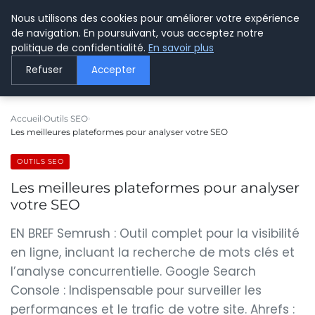
Nous utilisons des cookies pour améliorer votre expérience
LE WEBMARKETING
de navigation. En poursuivant, vous acceptez notre
politique de confidentialité.
En savoir plus
Refuser
Accepter
Accueil
Outils SEO
Les meilleures plateformes pour analyser votre SEO
OUTILS SEO
Les meilleures plateformes pour analyser
votre SEO
EN BREF Semrush : Outil complet pour la visibilité
en ligne, incluant la recherche de mots clés et
l’analyse concurrentielle. Google Search
Console : Indispensable pour surveiller les
performances et le trafic de votre site. Ahrefs :