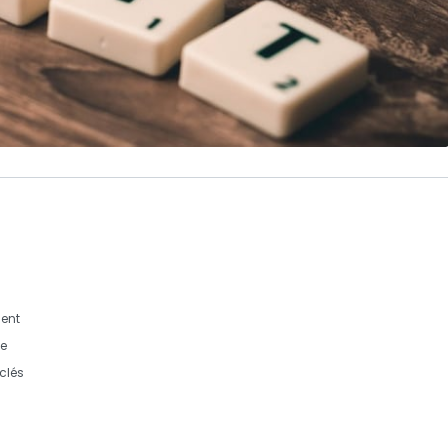
ment
ne
clés