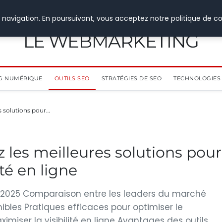
 navigation. En poursuivant, vous acceptez notre politique de co
LE WEBMARKETING
G NUMÉRIQUE
OUTILS SEO
STRATÉGIES DE SEO
TECHNOLOGIES 
s solutions pour…
 les meilleures solutions pour
ité en ligne
e 2025 Comparaison entre les leaders du marché
ibles Pratiques efficaces pour optimiser le
miser la visibilité en ligne Avantages des outils