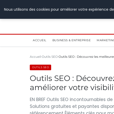
28 juillet 2026
Nous utilisons des cookies pour améliorer votre expérience de
ACCUEIL
BUSINESS & ENTREPRISE
MARKETIN
Accueil
Outils SEO
Outils SEO : Découvrez les meilleure
OUTILS SEO
Outils SEO : Découvrez
améliorer votre visibil
EN BREF Outils SEO incontournables d
Solutions gratuites et payantes dispon
référencement Éléments clés pour maxi