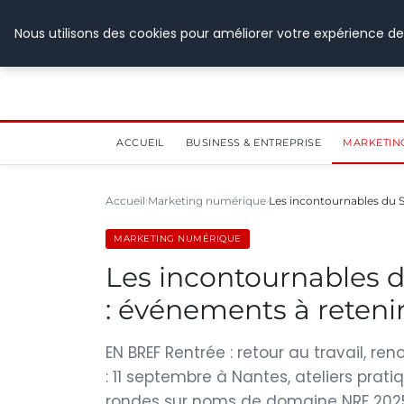
28 juillet 2026
Nous utilisons des cookies pour améliorer votre expérience de
ACCUEIL
BUSINESS & ENTREPRISE
MARKETIN
Accueil
Marketing numérique
Les incontournables du S
MARKETING NUMÉRIQUE
Les incontournables d
: événements à reten
EN BREF Rentrée : retour au travail,
: 11 septembre à Nantes, ateliers prat
rondes sur noms de domaine NRF 2025 