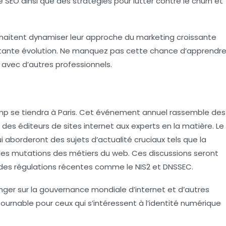
té SEO ainsi que des stratégies pour lutter contre le churn et
haitent dynamiser leur approche du marketing croissante
tante évolution. Ne manquez pas cette chance d’apprendr
avec d’autres professionnels.
mp
se tiendra à
Paris
. Cet événement annuel rassemble des
des éditeurs de sites internet aux experts en la matière. Le
i aborderont des sujets d’actualité cruciaux tels que la
es mutations des métiers du web. Ces discussions seront
s des régulations récentes comme le
NIS2
et
DNSSEC
.
anger sur la gouvernance mondiale d’internet et d’autres
ournable pour ceux qui s’intéressent à l’identité numérique