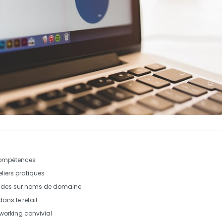
compétences
teliers pratiques
ondes sur
noms de domaine
 dans le
retail
tworking convivial