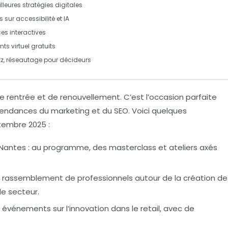
illeures stratégies
digitales
s sur
accessibilité
et
IA
ces interactives
ents
virtuel
gratuits
tz
, réseautage pour
décideurs
e rentrée et de
renouvellement
. C’est l’occasion parfaite
 tendances du
marketing
et du
SEO
. Voici quelques
embre 2025 :
 Nantes : au programme, des masterclass et ateliers axés
: rassemblement de professionnels autour de la création de
le secteur.
: événements sur l’innovation dans le
retail
, avec de