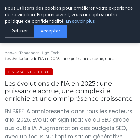
Nous utilisons des cookies pour améliorer votre expérience
LE WEBMARKETING
de navigation. En poursuivant, vous acceptez notre
politique de confidentialité.
En savoir plus
Refuser
Accepter
Accueil
Tendances High-Tech
Les évolutions de l’IA en 2025 : une puissance accrue, une…
TENDANCES HIGH-TECH
Les évolutions de l’IA en 2025 : une
puissance accrue, une complexité
enrichie et une omniprésence croissante
EN BREF IA omniprésente dans tous les secteurs
d’ici 2025. Évolution significative du SEO grâce
aux outils IA. Augmentation des budgets SEO,
avec un focus sur l’optimisation générative.