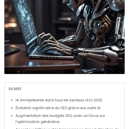
EN BREF
IA
omniprésente dans tous les secteurs d’ici 2025.
Évolution significative du
SEO
grâce aux outils IA.
Augmentation des budgets SEO, avec un focus sur
l’
optimisation générative
.