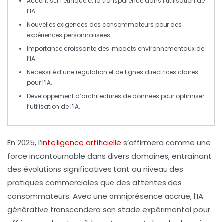
Accent sur l’
éthique
et la
transparence
dans l’utilisation de
l’IA.
Nouvelles exigences des
consommateurs
pour des
expériences personnalisées.
Importance croissante des impacts
environnementaux
de
l’IA.
Nécessité d’une régulation et de lignes directrices claires
pour l’IA.
Développement d’architectures de données pour optimiser
l’utilisation de l’IA.
En 2025,
l’
intelligence artificielle
s’affirmera comme une
force incontournable
dans divers domaines, entraînant
des
évolutions significatives
tant au niveau des
pratiques commerciales que des attentes des
consommateurs. Avec une
omniprésence accrue
, l’IA
générative transcendera son stade expérimental pour