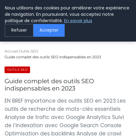
Nous utilisons des cookies pour améliorer votre expérience
LE WEBMARKETING
de navigation. En poursuivant, vous acceptez notre
politique de confidentialité.
En savoir plus
Refuser
Accepter
Accueil
Outils SEO
Guide complet des outils SEO indispensables en 2023
OUTILS SEO
Guide complet des outils SEO
indispensables en 2023
EN BREF Importance des outils SEO en 2023 Les
outils de recherche de mots-clés essentiels
Analyse de trafic avec Google Analytics Suivi
de l’indexation avec Google Search Console
Optimisation des backlinks Analyse de crawl