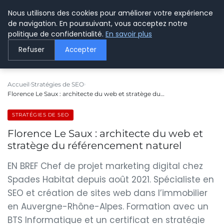
Nous utilisons des cookies pour améliorer votre expérience
LE WEBMARKETING
de navigation. En poursuivant, vous acceptez notre
politique de confidentialité.
En savoir plus
Refuser
Accepter
Accueil
Stratégies de SEO
Florence Le Saux : architecte du web et stratège du…
STRATÉGIES DE SEO
Florence Le Saux : architecte du web et
stratège du référencement naturel
EN BREF Chef de projet marketing digital chez
Spades Habitat depuis août 2021. Spécialiste en
SEO et création de sites web dans l’immobilier
en Auvergne-Rhône-Alpes. Formation avec un
BTS Informatique et un certificat en stratégie